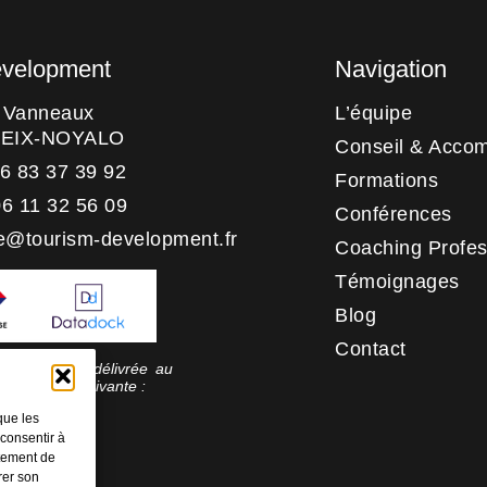
evelopment
Navigation
s Vanneaux
L’équipe
HEIX-NOYALO
Conseil & Acco
06 83 37 39 92
Formations
06 11 32 56 09
Conférences
e@tourism-development.fr
Coaching Profes
Témoignages
Blog
Contact
 qualité a été délivrée au
rie d’action suivante :
tion
que les
 consentir à
rtement de
rer son