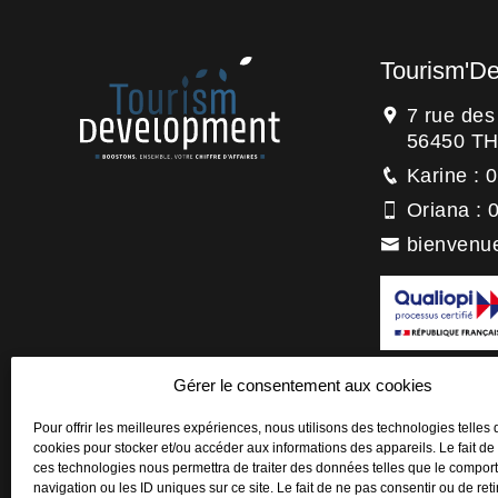
Tourism'D
7 rue de
56450 T
Karine : 
Oriana : 
bienvenu
La certification
Gérer le consentement aux cookies
titre de la catégo
Actions de forma
Pour offrir les meilleures expériences, nous utilisons des technologies telles 
cookies pour stocker et/ou accéder aux informations des appareils. Le fait de
ces technologies nous permettra de traiter des données telles que le compo
navigation ou les ID uniques sur ce site. Le fait de ne pas consentir ou de reti