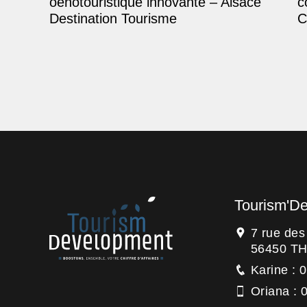
oenotouristique innovante – Alsace
c
Destination Tourisme
C
Tourism'D
7 rue de
56450 T
Karine : 
Oriana : 