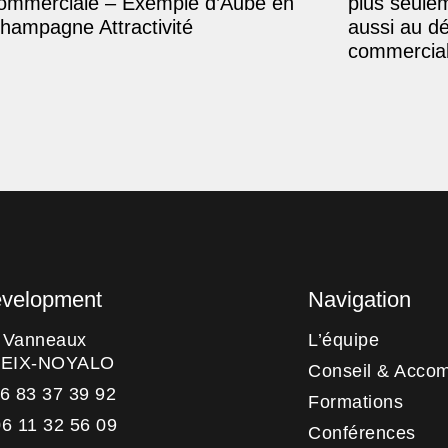
ommerciale – Exemple d’Aube en
plus seule
hampagne Attractivité
aussi au d
commercial
evelopment
Navigation
s Vanneaux
L’équipe
HEIX-NOYALO
Conseil & Acco
06 83 37 39 92
Formations
06 11 32 56 09
Conférences