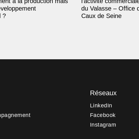
ment à la production mais
l’activité commercial
éveloppement
du Valasse – Office 
 ?
Caux de Seine
Réseaux
LinkedIn
mpagnement
Facebook
Instagram