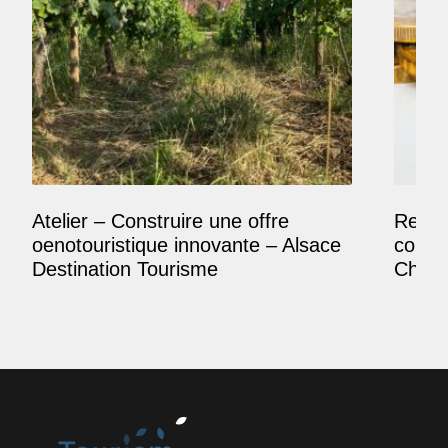
Atelier – Construire une offre
Reposi
oenotouristique innovante – Alsace
comme
Destination Tourisme
Champ