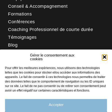
Conseil & Accompagnement
Formations
Conférences
Coaching Professionnel de courte durée
Témoignages
Blog
Contact
Gérer le consentement aux
Réseaux
cookies
Pour offrir les meilleures expériences, nous utilisons des technologies
LinkedIn
telles que les cookies pour stocker et/ou accéder aux informations des
Facebook
appareils. Le fait de consentir à ces technologies nous permettra de traiter
des données telles que le comportement de navigation ou les ID uniques
Instagram
sur ce site. Le fait de ne pas consentir ou de retirer son consentement peut
avoir un effet négatif sur certaines caractéristiques et fonctions.
Accepter
PLAN DU SITE