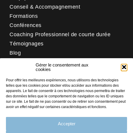
Conseil & Accompagnement
Formations
Conférences
Coaching Professionnel de courte durée
Témoignages
Blog
Contact
Gérer le consentement aux
Réseaux
cookies
Pour offrir les meilleures expériences, nous utilisons des technologies
LinkedIn
telles que les cookies pour stocker et/ou accéder aux informations des
Facebook
appareils. Le fait de consentir à ces technologies nous permettra de traiter
des données telles que le comportement de navigation ou les ID uniques
Instagram
sur ce site. Le fait de ne pas consentir ou de retirer son consentement peut
avoir un effet négatif sur certaines caractéristiques et fonctions.
Accepter
PLAN DU SITE