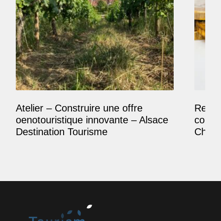
Atelier – Construire une offre
Reposi
oenotouristique innovante – Alsace
comme
Destination Tourisme
Champ