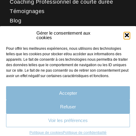
Coaching Professionnel de courte durée
Témoignages
Blog
Contact
Gérer le consentement aux
Réseaux
cookies
Pour offrir les meilleures expériences, nous utilisons des technologies
LinkedIn
telles que les cookies pour stocker et/ou accéder aux informations des
Facebook
appareils. Le fait de consentir à ces technologies nous permettra de traiter
des données telles que le comportement de navigation ou les ID uniques
Instagram
sur ce site. Le fait de ne pas consentir ou de retirer son consentement peut
avoir un effet négatif sur certaines caractéristiques et fonctions.
Accepter
PLAN DU SITE
MENTIONS LÉGALES
Refuser
CRÉDITS
Voir les préférences
CONTACT
Faites nous part
de votre projet
POLITIQUE DE COOKIES (UE)
Politique de cookies
Politique de confidentialité