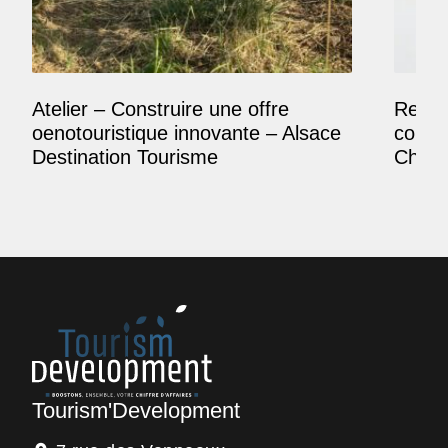
Atelier – Construire une offre
Reposi
oenotouristique innovante – Alsace
comme
Destination Tourisme
Champ
Tourism'Development