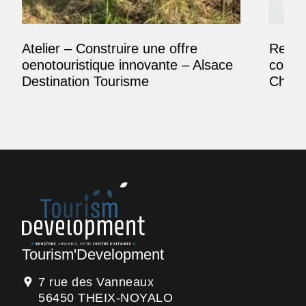
Atelier – Construire une offre
Reposi
oenotouristique innovante – Alsace
comme
Destination Tourisme
Champ
Tourism'Development
7 rue des Vanneaux
56450 THEIX-NOYALO