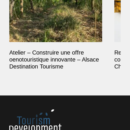
Atelier – Construire une offre
Reposi
oenotouristique innovante – Alsace
comme
Destination Tourisme
Champ