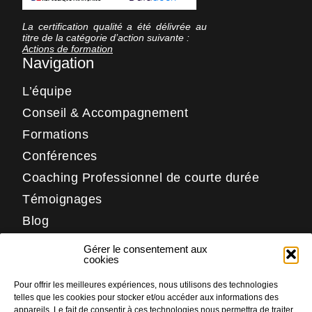
La certification qualité a été délivrée au
titre de la catégorie d’action suivante :
Actions de formation
Navigation
L’équipe
Conseil & Accompagnement
Formations
Conférences
Coaching Professionnel de courte durée
Témoignages
Blog
Contact
Gérer le consentement aux
Réseaux
cookies
Pour offrir les meilleures expériences, nous utilisons des technologies
LinkedIn
telles que les cookies pour stocker et/ou accéder aux informations des
Facebook
appareils. Le fait de consentir à ces technologies nous permettra de traiter