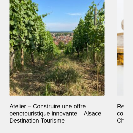
Atelier – Construire une offre
Reposi
oenotouristique innovante – Alsace
comme
Destination Tourisme
Champ