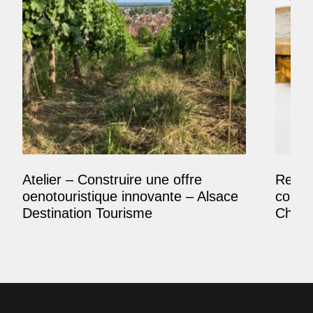
Atelier – Construire une offre
Reposi
oenotouristique innovante – Alsace
comme
Destination Tourisme
Champ