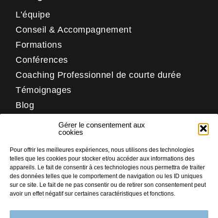
L’équipe
Conseil & Accompagnement
Formations
Conférences
Coaching Professionnel de courte durée
Témoignages
Blog
Contact
Gérer le consentement aux
Réseaux
cookies
Pour offrir les meilleures expériences, nous utilisons des technologies
LinkedIn
telles que les cookies pour stocker et/ou accéder aux informations des
Facebook
appareils. Le fait de consentir à ces technologies nous permettra de traiter
des données telles que le comportement de navigation ou les ID uniques
Instagram
sur ce site. Le fait de ne pas consentir ou de retirer son consentement peut
avoir un effet négatif sur certaines caractéristiques et fonctions.