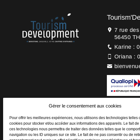
Tourism'D
7 rue de
56450 T
Karine : 
Oriana : 
bienvenu
La certification
Gérer le consentement aux cookies
titre de la catégo
Actions de forma
Pour offrir les meilleures expériences, nous utilisons des technologies telles 
cookies pour stocker et/ou accéder aux informations des appareils. Le fait de
ces technologies nous permettra de traiter des données telles que le compo
navigation ou les ID uniques sur ce site. Le fait de ne pas consentir ou de reti