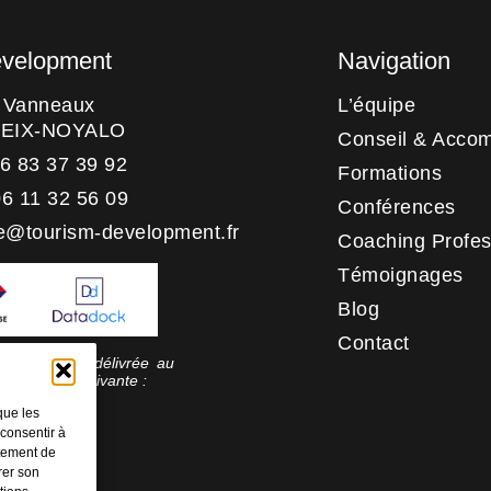
evelopment
Navigation
s Vanneaux
L’équipe
HEIX-NOYALO
Conseil & Acco
06 83 37 39 92
Formations
06 11 32 56 09
Conférences
e@tourism-development.fr
Coaching Profes
Témoignages
Blog
Contact
 qualité a été délivrée au
rie d’action suivante :
tion
que les
 consentir à
rtement de
rer son