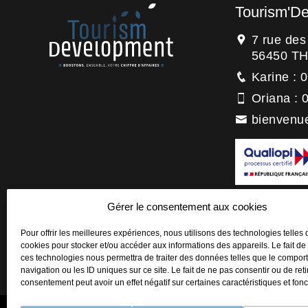
Tourism'D
7 rue de
56450 T
Karine : 
Oriana : 
bienvenu
La certification
Gérer le consentement aux cookies
titre de la catégo
Actions de forma
Pour offrir les meilleures expériences, nous utilisons des technologies telles 
cookies pour stocker et/ou accéder aux informations des appareils. Le fait de
ces technologies nous permettra de traiter des données telles que le compo
navigation ou les ID uniques sur ce site. Le fait de ne pas consentir ou de reti
consentement peut avoir un effet négatif sur certaines caractéristiques et fonc