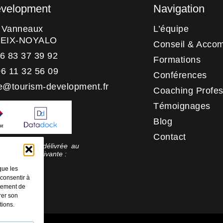
evelopment
Navigation
s Vanneaux
L’équipe
HEIX-NOYALO
Conseil & Acco
06 83 37 39 92
Formations
06 11 32 56 09
Conférences
e@tourism-development.fr
Coaching Profes
Témoignages
Blog
Contact
 qualité a été délivrée au
rie d’action suivante :
tion
que les
 consentir à
rtement de
rer son
tions.