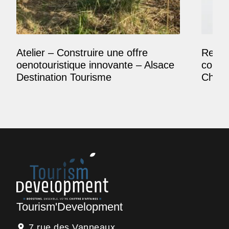
Atelier – Construire une offre
Reposi
oenotouristique innovante – Alsace
comme
Destination Tourisme
Champ
Tourism'Development
7 rue des Vanneaux