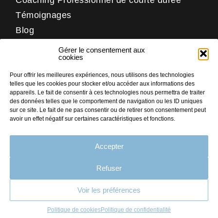
Coaching Professionnel de courte durée
Témoignages
Blog
Contact
Gérer le consentement aux
Réseaux
cookies
Pour offrir les meilleures expériences, nous utilisons des technologies
LinkedIn
telles que les cookies pour stocker et/ou accéder aux informations des
Facebook
appareils. Le fait de consentir à ces technologies nous permettra de traiter
des données telles que le comportement de navigation ou les ID uniques
Instagram
sur ce site. Le fait de ne pas consentir ou de retirer son consentement peut
avoir un effet négatif sur certaines caractéristiques et fonctions.
Accepter
PLAN DU SITE
MENTIONS LÉGALES
Refuser
CRÉDITS
Voir les préférences
CONTACT
Faites nous part
de votre projet
POLITIQUE DE COOKIES (UE)
Politique de cookies
Politique de confidentialité