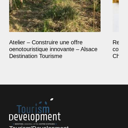
Atelier – Construire une offre
Reposi
oenotouristique innovante – Alsace
comme
Destination Tourisme
Champ