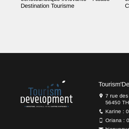
Destination Tourisme
C
Tourism'D
7 rue de
56450 T
Karine : 
Oriana : 