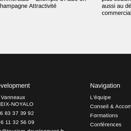
hampagne Attractivité
aussi au d
commercial
evelopment
Navigation
s Vanneaux
L’équipe
HEIX-NOYALO
Conseil & Acco
06 83 37 39 92
Formations
06 11 32 56 09
Conférences