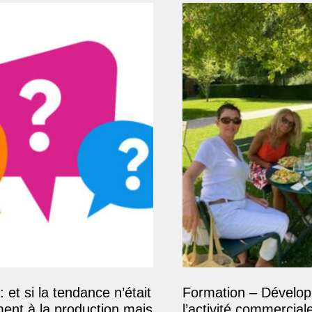
: et si la tendance n’était
Formation – Dévelop
ment à la production mais
l’activité commercial