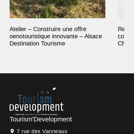
Atelier – Construire une offre
Reposi
oenotouristique innovante – Alsace
comme
Destination Tourisme
Champ
Tourism'Development
7 rue des Vanneaux