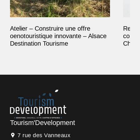
Atelier – Construire une offre
Reposi
oenotouristique innovante – Alsace
comme
Destination Tourisme
Champ
Tourism'Development
7 rue des Vanneaux