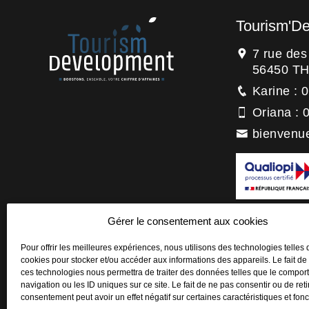
Tourism'D
7 rue de
56450 T
Karine : 
Oriana : 
bienvenu
La certification
Gérer le consentement aux cookies
titre de la catégo
Actions de forma
Pour offrir les meilleures expériences, nous utilisons des technologies telles 
cookies pour stocker et/ou accéder aux informations des appareils. Le fait de
ces technologies nous permettra de traiter des données telles que le compo
navigation ou les ID uniques sur ce site. Le fait de ne pas consentir ou de reti
consentement peut avoir un effet négatif sur certaines caractéristiques et fonc