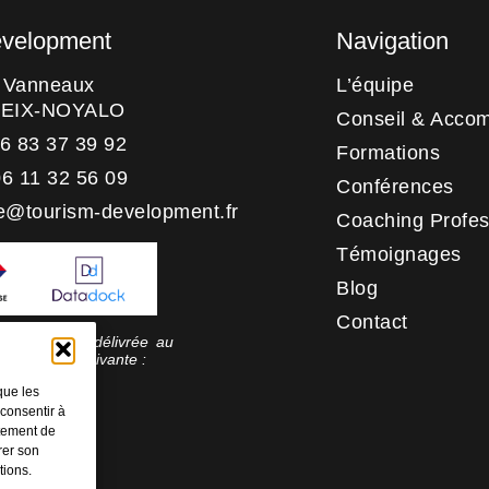
evelopment
Navigation
s Vanneaux
L’équipe
HEIX-NOYALO
Conseil & Acco
06 83 37 39 92
Formations
06 11 32 56 09
Conférences
e@tourism-development.fr
Coaching Profes
Témoignages
Blog
Contact
 qualité a été délivrée au
rie d’action suivante :
tion
que les
 consentir à
rtement de
rer son
tions.