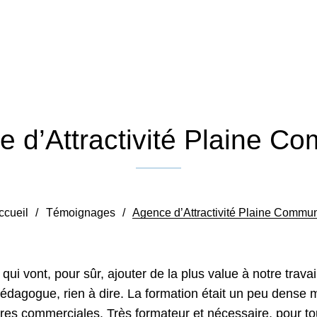
 d’Attractivité Plaine 
Publié le 31 mars 2026
par Anaëlle BLANCHET
ccueil
/
Témoignages
/
Agence d’Attractivité Plaine Commu
ui vont, pour sûr, ajouter de la plus value à notre trava
 pédagogue, rien à dire. La formation était un peu dense
res commerciales. Très formateur et nécessaire, pour to