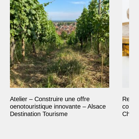
Atelier – Construire une offre
Reposi
oenotouristique innovante – Alsace
comme
Destination Tourisme
Champ