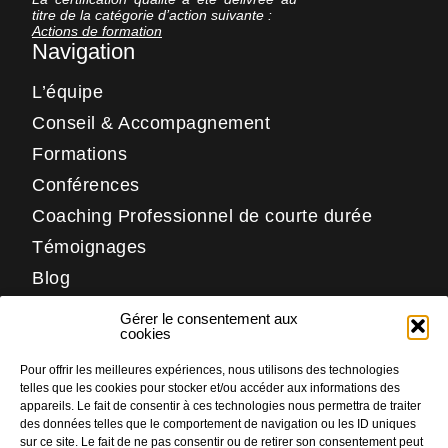
titre de la catégorie d’action suivante :
Actions de formation
Navigation
L’équipe
Conseil & Accompagnement
Formations
Conférences
Coaching Professionnel de courte durée
Témoignages
Blog
Contact
Gérer le consentement aux
Réseaux
cookies
Pour offrir les meilleures expériences, nous utilisons des technologies
LinkedIn
telles que les cookies pour stocker et/ou accéder aux informations des
Facebook
appareils. Le fait de consentir à ces technologies nous permettra de traiter
des données telles que le comportement de navigation ou les ID uniques
Instagram
sur ce site. Le fait de ne pas consentir ou de retirer son consentement peut