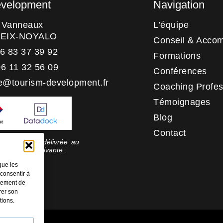
evelopment
Navigation
s Vanneaux
L’équipe
HEIX-NOYALO
Conseil & Acco
06 83 37 39 92
Formations
06 11 32 56 09
Conférences
e@tourism-development.fr
Coaching Profes
Témoignages
Blog
Contact
 qualité a été délivrée au
rie d’action suivante :
tion
que les
 consentir à
rtement de
rer son
tions.