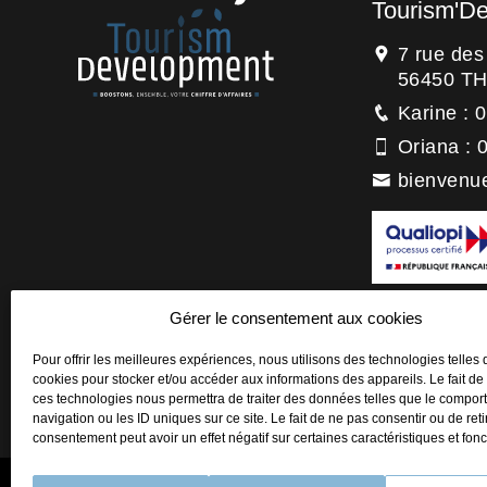
Tourism'D
7 rue de
56450 T
Karine : 
Oriana : 
bienvenu
La certification
Gérer le consentement aux cookies
titre de la catégo
Actions de forma
Pour offrir les meilleures expériences, nous utilisons des technologies telles 
cookies pour stocker et/ou accéder aux informations des appareils. Le fait de
ces technologies nous permettra de traiter des données telles que le compo
navigation ou les ID uniques sur ce site. Le fait de ne pas consentir ou de reti
consentement peut avoir un effet négatif sur certaines caractéristiques et fonc