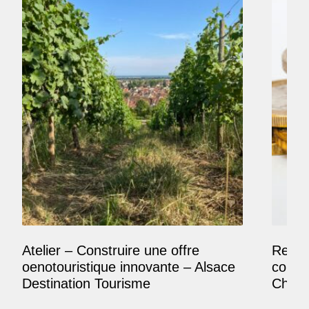
Atelier – Construire une offre
Reposi
oenotouristique innovante – Alsace
comme
Destination Tourisme
Champ