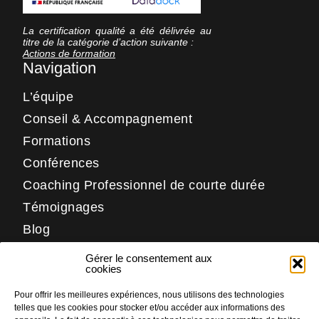
La certification qualité a été délivrée au
titre de la catégorie d’action suivante :
Actions de formation
Navigation
L’équipe
Conseil & Accompagnement
Formations
Conférences
Coaching Professionnel de courte durée
Témoignages
Blog
Contact
Gérer le consentement aux
Réseaux
cookies
Pour offrir les meilleures expériences, nous utilisons des technologies
LinkedIn
telles que les cookies pour stocker et/ou accéder aux informations des