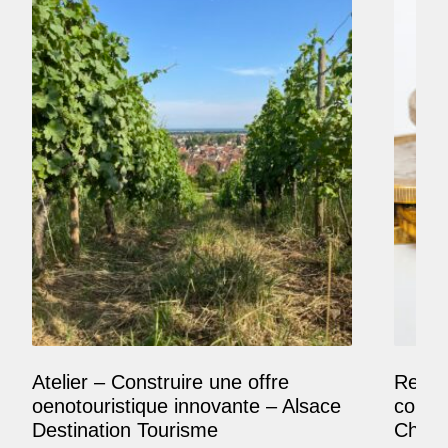
Atelier – Construire une offre
Reposi
oenotouristique innovante – Alsace
comme
Destination Tourisme
Champ